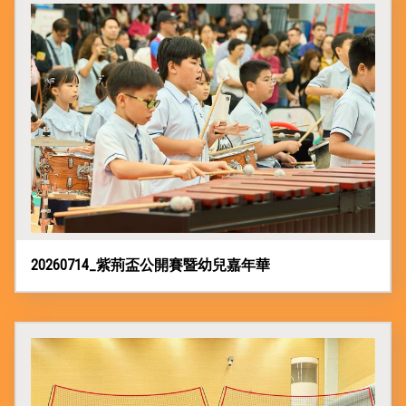
感
染
控
制
須
知
學
生
資
料
更
正
表
格
20260714_紫荊盃公開賽暨幼兒嘉年華
學
校
投
訴
機
制