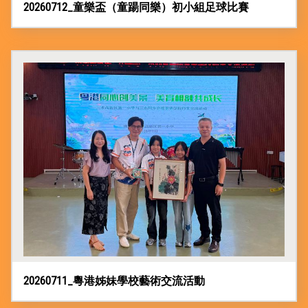
20260712_童樂盃（童踼同樂）初小組足球比賽
20260711_粵港姊妹學校藝術交流活動