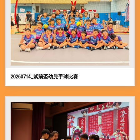
20260714_紫荊盃幼兒手球比賽