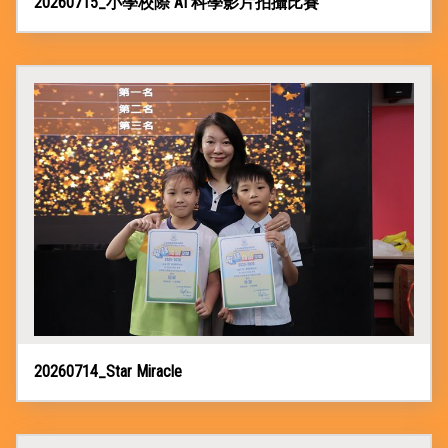
20260715_小學校際 AI 科學影片拍攝比賽
升
小
資
訊
升
中
錦
囊
對
外
聯
繫
服
務
20260714_Star Miracle
招
標
資
訊