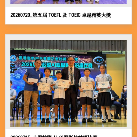
上
平
台
20260720_第五屆 TOEFL 及 TOEIC 卓越精英大獎
家
長
資
訊
Information
傳
媒
報
道
申
請
插
班
生
申
請
表
(Microsoft
Form)