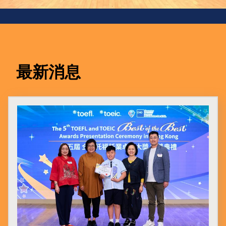
學
與
教
學
生
最新消息
支
援
禤
娃
電
台
星
星
成
就
Star
Miracle
網