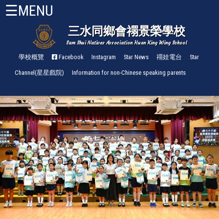
☰MENU
三水同鄉會禤景榮學校
Sam Shui Natives Association Huen King Wing School
首
頁
學校概覽
Facebook
Instagram
Star News
禤娃電台
Star
Channel(星星戲院)
Information for non-Chinese speaking parents
關
於
禤
小
About
HKW
管
理
與
組
織