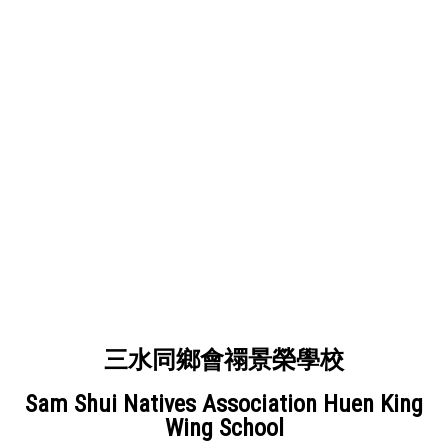
三水同鄉會禤景榮學校
Sam Shui Natives Association Huen King
Wing School