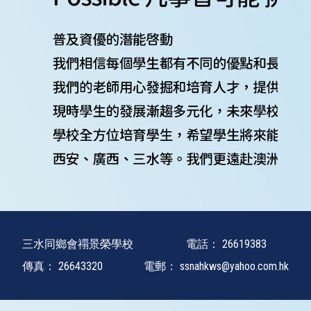
升
小
資
訊
升
中
錦
囊
對
外
聯
繫
服
三水同鄉會禤景榮學校
電話：
26619383
務
招
傳真：
26643320
電郵：
ssnahkws@yahoo.com.hk
標
資
訊