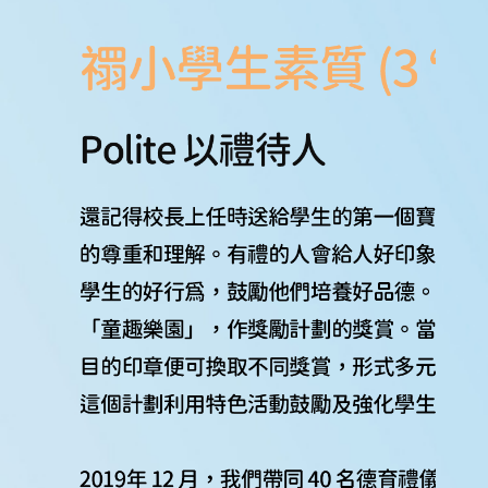
學
與
教
學
生
支
援
禤
娃
電
台
星
星
成
就
Star
Miracle
網