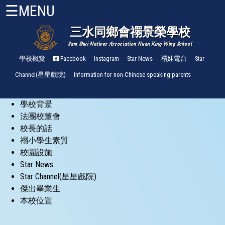
☰MENU
三水同鄉會禤景榮學校
Sam Shui Natives Association Huen King Wing School
首
頁
學校概覽
Facebook
Instagram
Star News
禤娃電台
Star
Channel(星星戲院)
Information for non-Chinese speaking parents
關
於
學校背景
禤
小
法團校董會
About
校長的話
HKW
禤小學生素質
校園設施
管
Star News
理
Star Channel(星星戲院)
與
組
傑出畢業生
織
本校位置