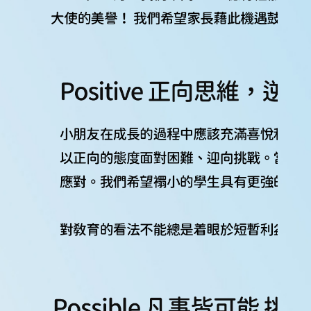
上
平
台
家
長
資
訊
Information
傳
媒
報
道
申
請
插
班
生
申
請
表
(Microsoft
Form)