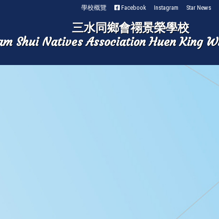
學校概覽
Facebook
Instagram
Star News
三水同鄉會禤景榮學校
am Shui Natives Association Huen King W