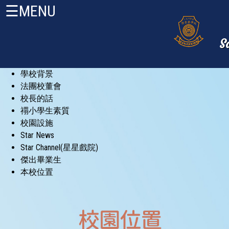
☰MENU
S
學校背景
法團校董會
校長的話
禤小學生素質
校園設施
首
Star News
頁
Star Channel(星星戲院)
傑出畢業生
關
本校位置
於
禤
小
About
HKW