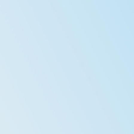
成
就
Star
Miracle
網
上
平
台
家
長
資
訊
Information
傳
媒
報
道
申
請
插
班
生