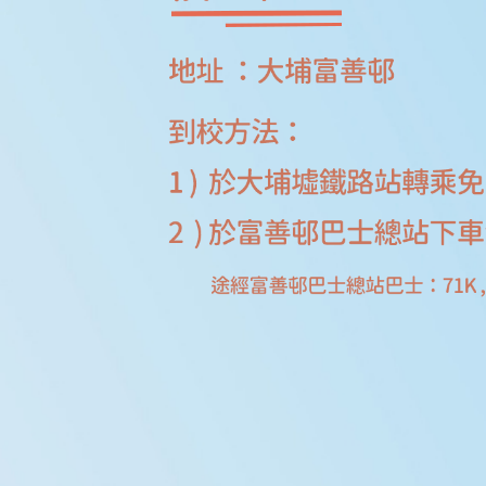
管
理
與
組
織
學
與
教
學
生
支
援
禤
娃
電
台
星
星