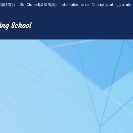
禤娃電台
Star Channel(星星戲院)
Information for non-Chinese speaking parents
ing School