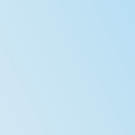
學
與
教
學
生
支
援
禤
娃
電
台
星
星
成
就
Star
Miracle
網