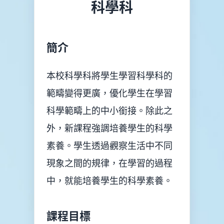
上
科學科
平
台
家
簡介
長
資
訊
Information
本校科學科將學生學習科學科的
範疇變得更廣，優化學生在學習
傳
媒
科學範疇上的中小銜接。除此之
報
道
外，新課程強調培養學生的科學
申
素養。學生透過觀察生活中不同
請
插
現象之間的規律，在學習的過程
班
生
中，就能培養學生的科學素養。
申
請
表
(Microsoft
課程目標
Form)