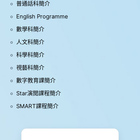
學
普通話科簡介
與
教
English Programme
數學科簡介
學
生
支
人文科簡介
援
科學科簡介
禤
娃
視藝科簡介
電
台
數字教育課簡介
Star演閲課程簡介
星
星
SMART課程簡介
成
就
Star
Miracle
網