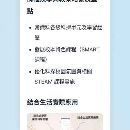
點
感
染
控
制
常識科各級科探單元及學習經
須
知
歷
學
發展校本特色課程（SMART
生
資
課程）
料
更
優化科探校園氛圍與相關
正
表
STEAM 課程實施
格
學
校
結合生活實際應用
投
訴
機
制