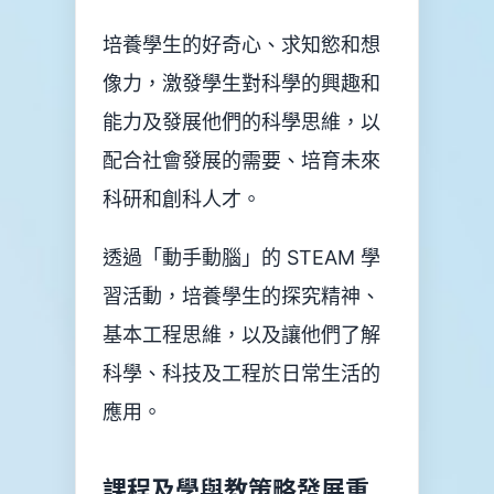
升
培養學生的好奇心、求知慾和想
小
資
像力，激發學生對科學的興趣和
訊
能力及發展他們的科學思維，以
升
配合社會發展的需要、培育未來
中
錦
科研和創科人才。
囊
對
透過「動手動腦」的 STEAM 學
外
聯
習活動，培養學生的探究精神、
繫
基本工程思維，以及讓他們了解
科學、科技及工程於日常生活的
服
務
應用。
招
標
資
訊
課程及學與教策略發展重