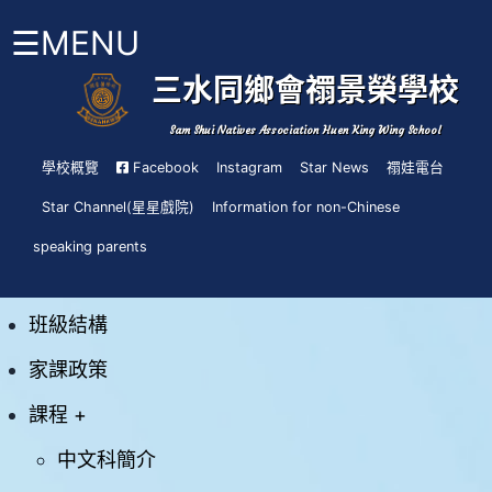
☰MENU
三水同鄉會禤景榮學校
首
頁
Sam Shui Natives Association Huen King Wing School
學校概覽
Facebook
Instagram
Star News
禤娃電台
關
Star Channel(星星戲院)
Information for non-Chinese
於
禤
校曆表
speaking parents
小
About
時間表安排
HKW
班級結構
管
家課政策
理
與
組
課程 +
織
中文科簡介