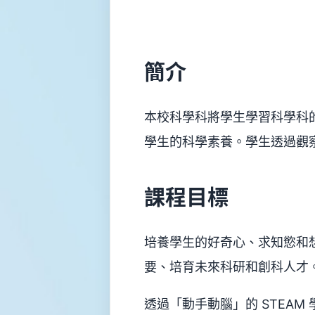
平
台
家
長
資
簡介
訊
Information
傳
本校科學科將學生學習科學科
媒
報
學生的科學素養。學生透過觀
道
申
請
課程目標
插
班
生
申
培養學生的好奇心、求知慾和
請
表
要、培育未來科研和創科人才
(Microsoft
Form)
透過「動手動腦」的 STEA
升