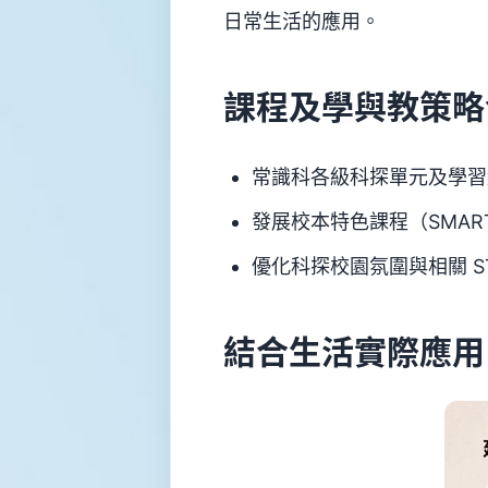
小
日常生活的應用。
資
訊
升
課程及學與教策略
中
錦
囊
常識科各級科探單元及學習
對
外
聯
發展校本特色課程（SMAR
繫
優化科探校園氛圍與相關 S
服
務
招
結合生活實際應用
標
資
訊
感
染
控