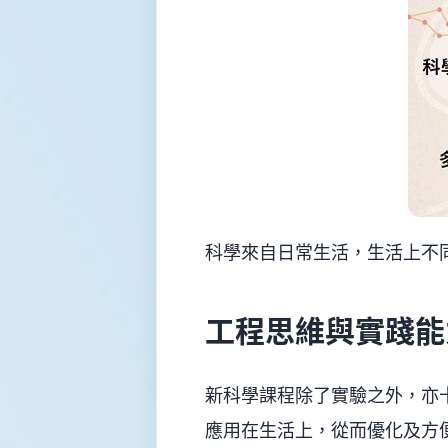
制
須
知
學
生
資
料
更
正
表
格
學
科學來自日常生活，生活上不
校
投
訴
機
工程思維與實踐能
制
新科學課程除了實驗之外，亦
應用在生活上，從而優化及方