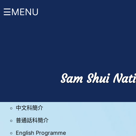
☰MENU
首
頁
校曆表
時間表安排
關
於
禤
班級結構
Sam Shui Nati
小
About
家課政策
HKW
課程 +
管
理
中文科簡介
與
組
普通話科簡介
織
English Programme