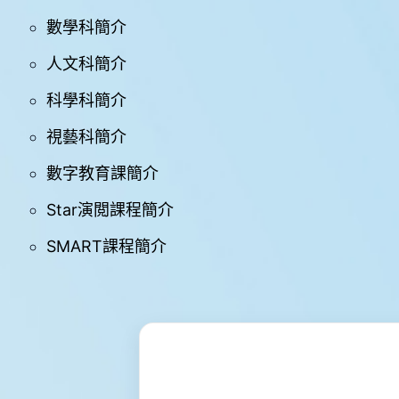
學
與
數學科簡介
教
人文科簡介
學
科學科簡介
生
支
援
視藝科簡介
禤
數字教育課簡介
娃
電
Star演閲課程簡介
台
SMART課程簡介
星
星
成
就
Star
Miracle
網
上