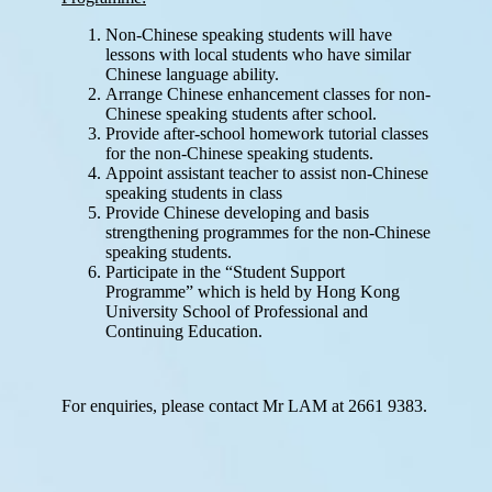
升
小
資
訊
升
中
錦
囊
對
外
聯
繫
服
務
招
標
資
訊