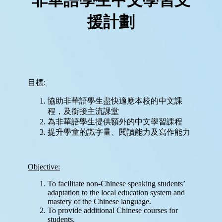
學
與
教
學
生
支
援
禤
娃
電
台
星
星
成
就
Star
Miracle
網