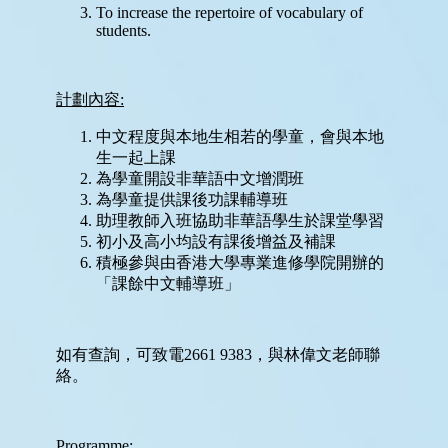
上
平
台
家
長
資
訊
Information
傳
媒
報
道
申
請
插
班
生
申
請
表
(Microsoft
Form)