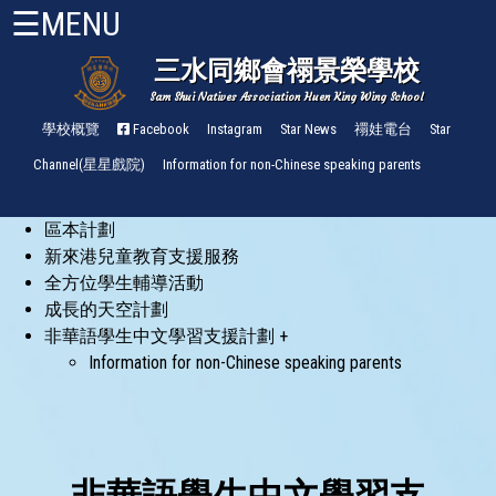
☰MENU
三水同鄉會禤景榮學校
Sam Shui Natives Association Huen King Wing School
首
頁
學校概覽
Facebook
Instagram
Star News
禤娃電台
Star
Channel(星星戲院)
Information for non-Chinese speaking parents
關
於
區本計劃
禤
小
新來港兒童教育支援服務
About
全方位學生輔導活動
HKW
成長的天空計劃
非華語學生中文學習支援計劃 +
管
Information for non-Chinese speaking parents
理
與
組
織