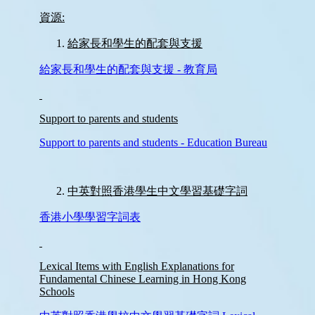
感
染
控
制
須
知
學
生
資
料
更
正
表
格
學
校
投
訴
機
制